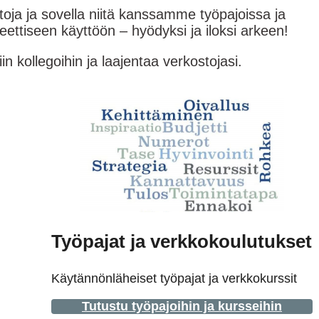
itoja ja sovella niitä kanssamme työpajoissa ja
ettiseen käyttöön – hyödyksi ja iloksi arkeen!
 kollegoihin ja laajentaa verkostojasi.
Työpajat ja verkkokoulutukset
Käytännönläheiset työpajat ja verkkokurssit
Tutustu työpajoihin ja kursseihin