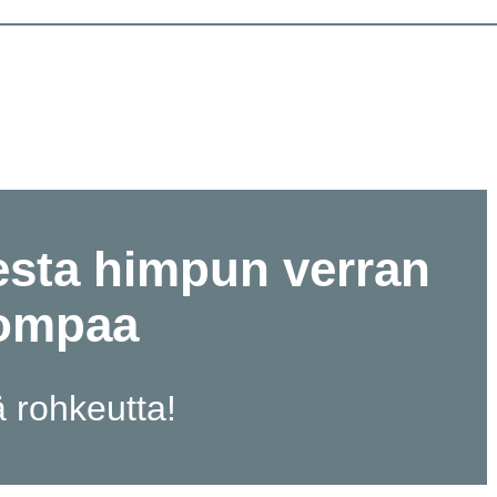
esta himpun verran
ompaa
ä rohkeutta!