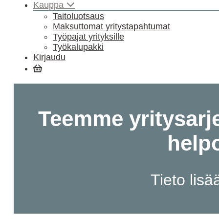
Kauppa
Taitoluotsaus
Maksuttomat yritystapahtumat
Työpajat yrityksille
Työkalupakki
Kirjaudu
Ostoskori
Teemme yritysarj
help
Tieto lisä