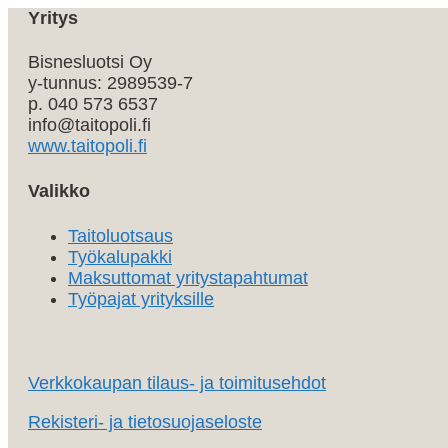
Yritys
Bisnesluotsi Oy
y-tunnus: 2989539-7
p. 040 573 6537
info@taitopoli.fi
www.taitopoli.fi
Valikko
Taitoluotsaus
Työkalupakki
Maksuttomat yritystapahtumat
Työpajat yrityksille
Verkkokaupan tilaus- ja toimitusehdot
Rekisteri- ja tietosuojaseloste