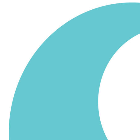
Siirry
sisältöön