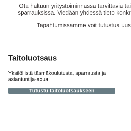
Ota haltuun yritystoiminnassa tarvittavia ta
sparrauksissa. Viedään yhdessä tieto konkre
Tapahtumissamme voit tutustua uusiin
Taitoluotsaus
Yksilöllistä täsmäkoulutusta, sparrausta ja
asiantuntija-apua
Tutustu taitoluotsaukseen