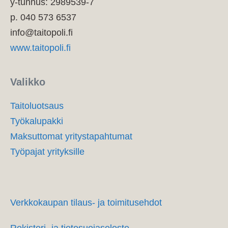
y-tunnus: 2989539-7
p. 040 573 6537
info@taitopoli.fi
www.taitopoli.fi
Valikko
Taitoluotsaus
Työkalupakki
Maksuttomat yritystapahtumat
Työpajat yrityksille
Verkkokaupan tilaus- ja toimitusehdot
Rekisteri- ja tietosuojaseloste