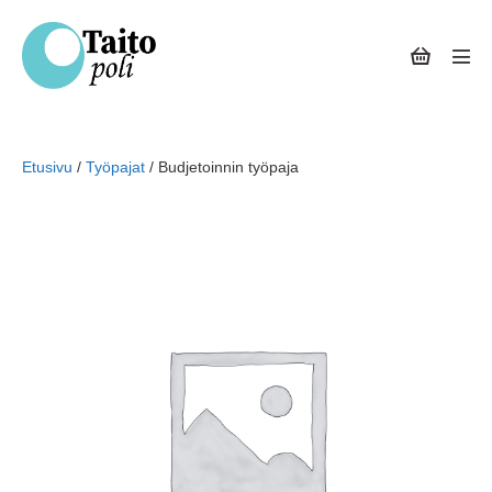
Siirry
sisältöön
Ostoskor
Näyt
val
Etusivu
/
Työpajat
/ Budjetoinnin työpaja