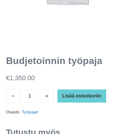
Budjetoinnin työpaja
€
1,350.00
Budjetoinnin
Lisää ostoskoriin
Vähennä
Lisää
työpaja
kappalemäärää
kappalemäärää
määrä
Osasto:
Työpajat
Tutustu myös