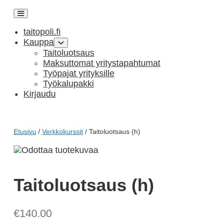
Näytä/piilota
valikkomenu
taitopoli.fi
Kauppa
Näytä/piilota
valikkomenu
Taitoluotsaus
Maksuttomat yritystapahtumat
Työpajat yrityksille
Työkalupakki
Kirjaudu
Etusivu
/
Verkkokurssit
/ Taitoluotsaus (h)
Taitoluotsaus (h)
€
140.00