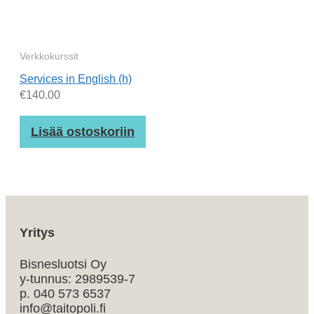
Verkkokurssit
Services in English (h)
€
140.00
Lisää ostoskoriin
Yritys
Bisnesluotsi Oy
y-tunnus: 2989539-7
p. 040 573 6537
info@taitopoli.fi