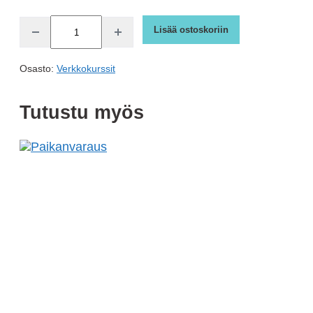
Taitoluotsaus
Lisää ostoskoriin
(h)
Vähennä
Lisää
kappalemäärää
kappalemäärää
määrä
Osasto:
Verkkokurssit
Tutustu myös