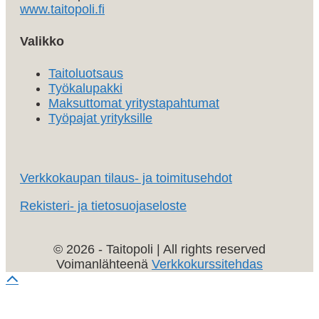
www.taitopoli.fi
Valikko
Taitoluotsaus
Työkalupakki
Maksuttomat yritystapahtumat
Työpajat yrityksille
Verkkokaupan tilaus- ja toimitusehdot
Rekisteri- ja tietosuojaseloste
© 2026 - Taitopoli | All rights reserved
Voimanlähteenä
Verkkokurssitehdas
Vieritä
ylös