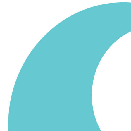
Siirry
sisältöön