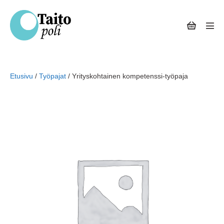
Siirry
sisältöön
Ostoskor
Näyt
val
Etusivu
/
Työpajat
/ Yrityskohtainen kompetenssi-työpaja