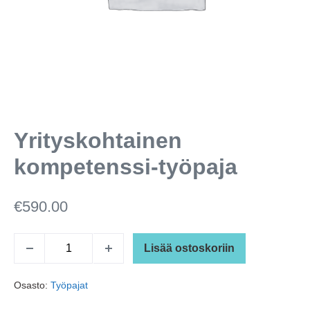
Yrityskohtainen
kompetenssi-työpaja
€
590.00
Yrityskohtainen
Lisää ostoskoriin
Vähennä
Lisää
kompetenssi-
kappalemäärää
kappalemäärää
työpaja
Osasto:
Työpajat
määrä