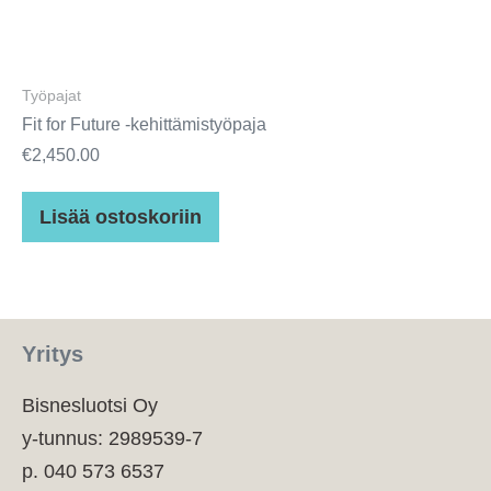
Työpajat
Fit for Future -kehittämistyöpaja
€
2,450.00
Lisää ostoskoriin
Yritys
Bisnesluotsi Oy
y-tunnus: 2989539-7
p. 040 573 6537