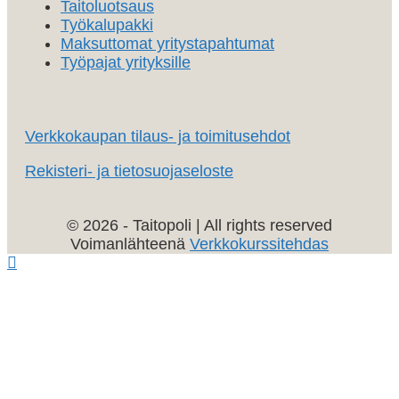
Taitoluotsaus
Työkalupakki
Maksuttomat yritystapahtumat
Työpajat yrityksille
Verkkokaupan tilaus- ja toimitusehdot
Rekisteri- ja tietosuojaseloste
© 2026 - Taitopoli | All rights reserved
Voimanlähteenä
Verkkokurssitehdas
Vieritä
ylös