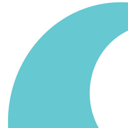
Siirry
sisältöön