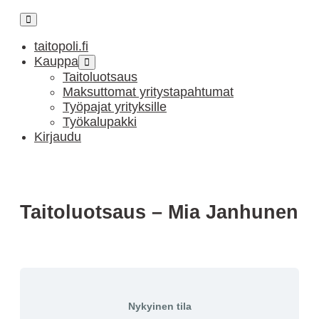
Näytä/piilota
valikkomenu
taitopoli.fi
Kauppa
Näytä/piilota
valikkomenu
Taitoluotsaus
Maksuttomat yritystapahtumat
Työpajat yrityksille
Työkalupakki
Kirjaudu
Taitoluotsaus – Mia Janhunen
Nykyinen tila