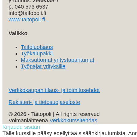
y-tunnus: 2989539-7
p. 040 573 6537
info@taitopoli.fi
www.taitopoli.fi
Valikko
Taitoluotsaus
Työkalupakki
Maksuttomat yritystapahtumat
Työpajat yrityksille
Verkkokaupan tilaus- ja toimitusehdot
Rekisteri- ja tietosuojaseloste
© 2026 - Taitopoli | All rights reserved
Voimanlähteenä
Verkkokurssitehdas
Vieritä
Kirjaudu sisään
ylös
Tälle kurssille pääsy edellyttää sisäänkirjautumista. Anna