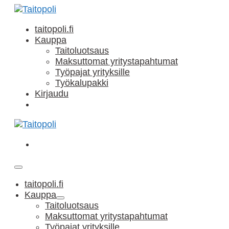
Siirry
sisältöön
taitopoli.fi
Kauppa
Taitoluotsaus
Maksuttomat yritystapahtumat
Työpajat yrityksille
Työkalupakki
Kirjaudu
Ostoskori
Ostoskori
Näytä/piilota
valikkomenu
taitopoli.fi
Kauppa
Näytä/piilota
Taitoluotsaus
valikkomenu
Maksuttomat yritystapahtumat
Työpajat yrityksille