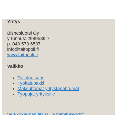
Yritys
Bisnesluotsi Oy
y-tunnus: 2989539-7
p. 040 573 6537
info@taitopoli.fi
www.taitopoli.fi
Valikko
Taitoluotsaus
Työkalupakki
Maksuttomat yritystapahtumat
Työpajat yrityksille
Verkkokaupan tilaus- ja toimitusehdot