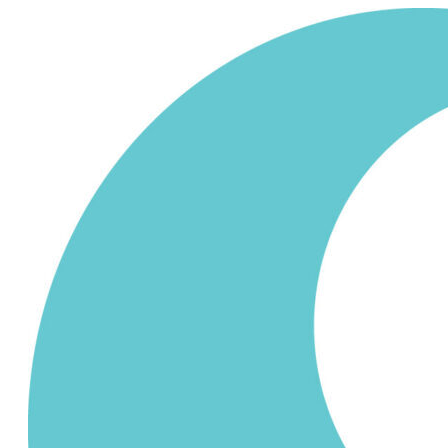
Siirry
sisältöön