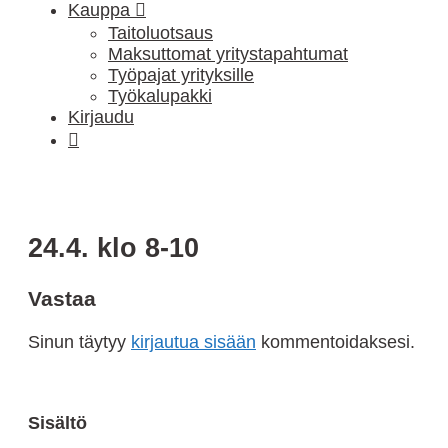
Kauppa
Taitoluotsaus
Maksuttomat yritystapahtumat
Työpajat yrityksille
Työkalupakki
Kirjaudu
Ostoskori
24.4. klo 8-10
Vastaa
Sinun täytyy
kirjautua sisään
kommentoidaksesi.
Sisältö