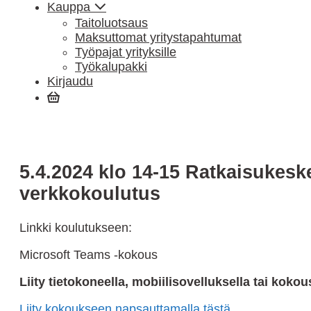
Kauppa
Taitoluotsaus
Maksuttomat yritystapahtumat
Työpajat yrityksille
Työkalupakki
Kirjaudu
Ostoskori
5.4.2024 klo 14-15 Ratkaisukes
verkkokoulutus
Linkki koulutukseen:
Microsoft Teams -kokous
Liity tietokoneella, mobiilisovelluksella tai kokous
Liity kokoukseen napsauttamalla tästä