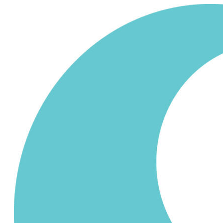
Siirry
sisältöön