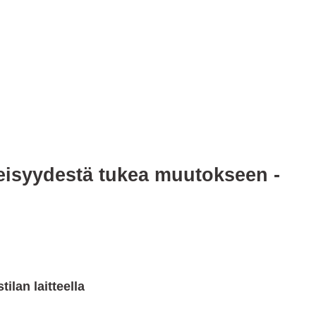
keisyydestä tukea muutokseen -
tilan laitteella