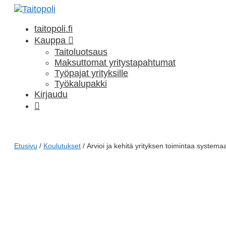
Siirry
sisältöön
taitopoli.fi
Kauppa
Taitoluotsaus
Maksuttomat yritystapahtumat
Työpajat yrityksille
Työkalupakki
Kirjaudu
Ostoskori
Etusivu
/
Koulutukset
/ Arvioi ja kehitä yrityksen toimintaa systemaa