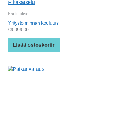
Pikakatselu
Koulutukset
Yritystoiminnan koulutus
€
9,999.00
Lisää ostoskoriin