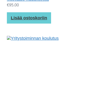
€
95.00
Lisää ostoskoriin