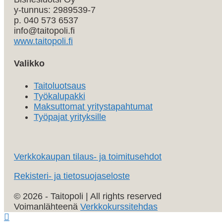
y-tunnus: 2989539-7
p. 040 573 6537
info@taitopoli.fi
www.taitopoli.fi
Valikko
Taitoluotsaus
Työkalupakki
Maksuttomat yritystapahtumat
Työpajat yrityksille
Verkkokaupan tilaus- ja toimitusehdot
Rekisteri- ja tietosuojaseloste
© 2026 - Taitopoli | All rights reserved
Voimanlähteenä
Verkkokurssitehdas
Vieritä