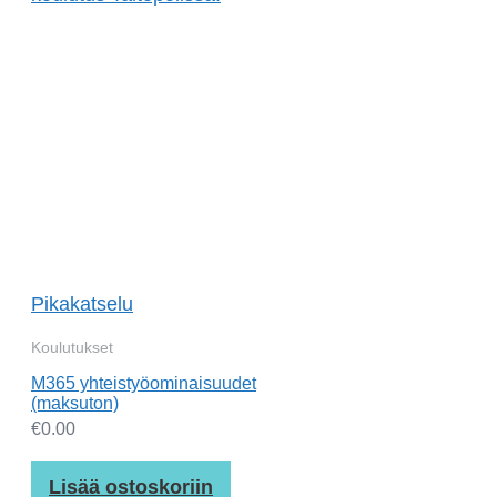
Pikakatselu
Koulutukset
M365 yhteistyöominaisuudet
(maksuton)
€
0.00
Lisää ostoskoriin