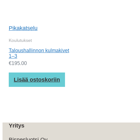
Pikakatselu
Koulutukset
Taloushallinnon kulmakivet
1–3
€
195.00
Lisää ostoskoriin
Yritys
Bisnesluotsi Oy