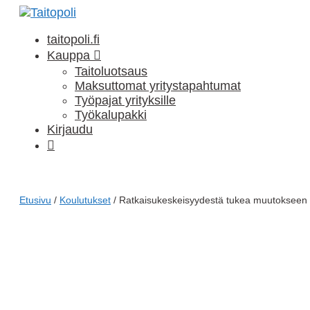
Siirry
sisältöön
taitopoli.fi
Kauppa
Taitoluotsaus
Maksuttomat yritystapahtumat
Työpajat yrityksille
Työkalupakki
Kirjaudu
Ostoskori
Etusivu
/
Koulutukset
/ Ratkaisukeskeisyydestä tukea muutokseen