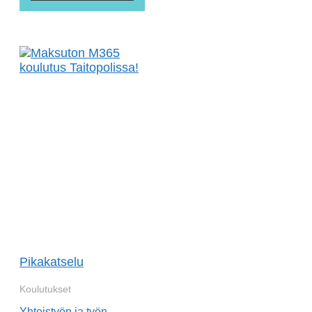
Pikakatselu
Koulutukset
Yhteistyön ja työn