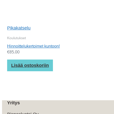
Pikakatselu
Koulutukset
Hinnoittelukertoimet kuntoon!
€
85.00
Lisää ostoskoriin
Yritys