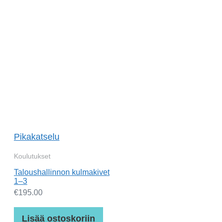
Pikakatselu
Koulutukset
Taloushallinnon kulmakivet
1–3
€
195.00
Lisää ostoskoriin