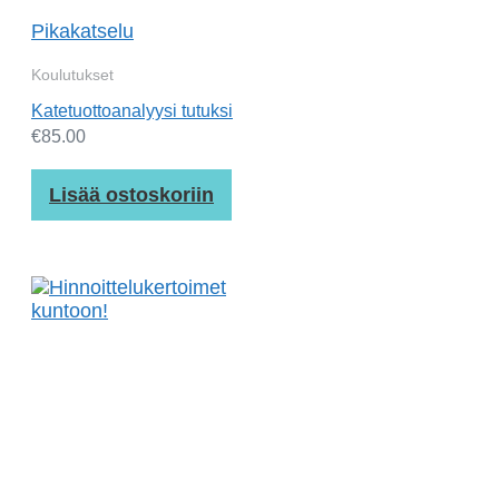
Pikakatselu
Koulutukset
Katetuottoanalyysi tutuksi
€
85.00
Lisää ostoskoriin