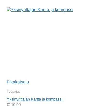
Pikakatselu
Työpajat
Yksinyrittäjän Kartta ja kompassi
€
110.00