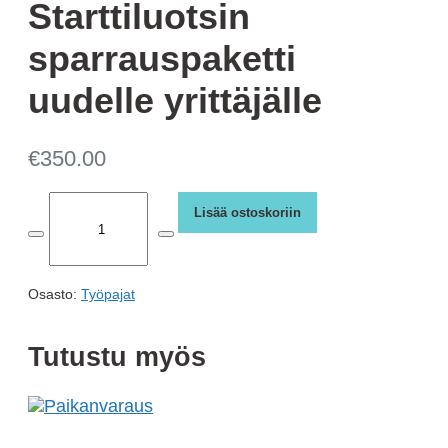
Starttiluotsin
sparrauspaketti
uudelle yrittäjälle
€
350.00
Starttiluotsin
Lisää ostoskoriin
sparrauspaketti
Vähennä
Lisää
uudelle
kappalemäärää
kappalemäärää
yrittäjälle
määrä
Osasto:
Työpajat
Tutustu myös