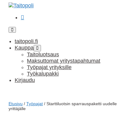
Siirry
sisältöön
Ostoskori
Näytä/piilota
valikkomenu
taitopoli.fi
Kauppa
Näytä/piilota
valikkomenu
Taitoluotsaus
Maksuttomat yritystapahtumat
Työpajat yrityksille
Työkalupakki
Kirjaudu
Etusivu
/
Työpajat
/ Starttiluotsin sparrauspaketti uudelle
yrittäjälle