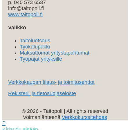
p. 040 573 6537
info@taitopoli.fi
www.taitopoli.fi
Valikko
Taitoluotsaus
Työkalupakki
Maksuttomat yritystapahtumat
Työpajat yrityksille
Verkkokaupan tilaus- ja toimitusehdot
Rekisteri- ja tietosuojaseloste
© 2026 - Taitopoli | All rights reserved
Voimanlähteenä
Verkkokurssitehdas
Vieritä
ylös
Kirjaudu sisään