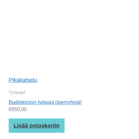
Pikakatselu
Työpajat
Budjetoinnin työpaja (pienryhmä)
€
850.00
Lisää ostoskoriin